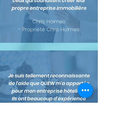
ceux qui souhaitent créer leur
propre entreprise immobilière
Chris Holmes
- Propriété Chris Holmes
Je suis tellement reconnaissante
de l'aide que QUEW m'a apportée
pour mon entreprise hôtelière.
Ils ont beaucoup d'expérience
avec l'industrie de la restauration.
Ils ont organisé mes comptes, ma
comptabilité et mes systèmes de
paie. Je les recommande
vivement à n'importe quel